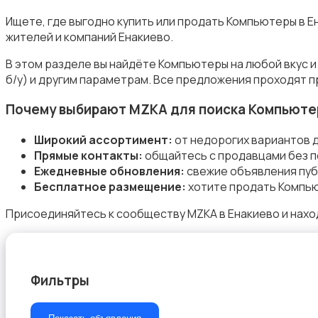
Ищете, где выгодно купить или продать Компьютеры в 
жителей и компаний Енакиево.
В этом разделе вы найдёте Компьютеры на любой вкус 
Комплектующие и запчасти
б/у) и другим параметрам. Все предложения проходят п
Почему выбирают MZKA для поиска Компьюте
Широкий ассортимент:
от недорогих вариантов 
Прямые контакты:
общайтесь с продавцами без п
Ежедневные обновления:
свежие объявления пуб
Аксессуары
Бесплатное размещение:
хотите продать Компью
Присоединяйтесь к сообществу MZKA в Енакиево и нахо
Фильтры