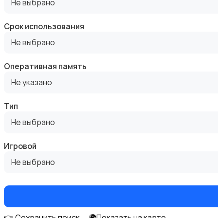
Не выбрано
Срок использования
Не выбрано
Оргтехника и расходники
Оперативная память
Не указано
Тип
Не выбрано
Сетевое оборудование
Игровой
Не выбрано
Мультимедиа
👉 Сохранить поиск
🌍Показать на карте