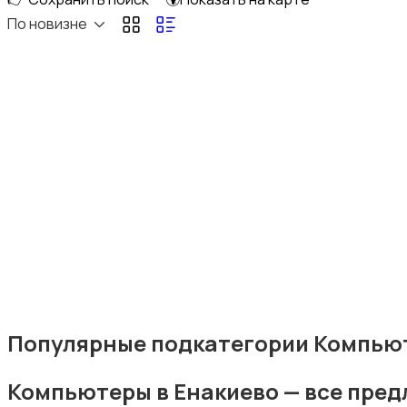
По новизне
Накопители данных и картридеры
Программное обеспечение
Популярные подкатегории Компьют
Рули, джойстики, геймпады
Компьютеры в Енакиево — все пре