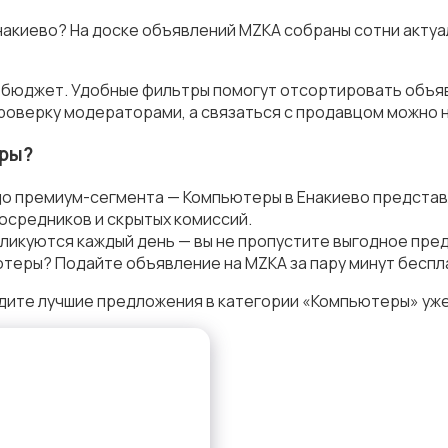
Енакиево? На доске объявлений MZKA собраны сотни акту
и бюджет. Удобные фильтры помогут отсортировать объяв
роверку модераторами, а связаться с продавцом можно н
ры?
до премиум-сегмента — Компьютеры в Енакиево представ
осредников и скрытых комиссий.
ликуются каждый день — вы не пропустите выгодное пре
теры? Подайте объявление на MZKA за пару минут беспл
дите лучшие предложения в категории «Компьютеры» уже