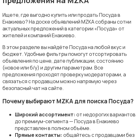
предложения на MZKA
Ищете, где выгодно купить или продать Посуда в
Енакиево? На доске объявлений MZKA собраны сотни
актуальных предложений в категории «Посуда» от
Посуда
жителей и компаний Енакиево.
В этом разделе вы найдёте Посуда на любой вкус и
бюджет. Удобные фильтры помогут отсортировать
объявления по цене, дате публикации, состоянию
(новое или б/у) и другим параметрам. Все
предложения проходят проверку модераторами, а
Другое
связаться с продавцом можно напрямую через
безопасный чат на сайте.
Почему выбирают MZKA для поиска Посуда?
Широкий ассортимент:
от недорогих вариантов
до премиум-сегмента — Посуда в Енакиево
представлен в полном объёме.
Прямые контакты:
общайтесь с продавцами без