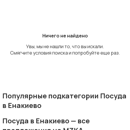
Аксессуары
Ничего не найдено
Увы, мы не нашли то, что вы искали.
Смягчите условия поиска и попробуйте еще раз.
Оформление праздников
Популярные подкатегории Посуда
в Енакиево
Канцелярия
Посуда в Енакиево — все