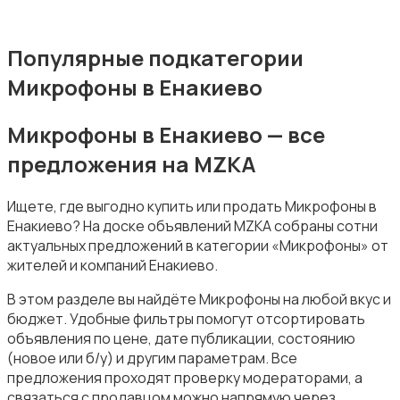
Популярные подкатегории
Микрофоны в Енакиево
Электронные книги
Микрофоны в Енакиево — все
предложения на MZKA
Ищете, где выгодно купить или продать Микрофоны в
Енакиево? На доске объявлений MZKA собраны сотни
Спутниковое и цифровое ТВ
актуальных предложений в категории «Микрофоны» от
жителей и компаний Енакиево.
В этом разделе вы найдёте Микрофоны на любой вкус и
бюджет. Удобные фильтры помогут отсортировать
объявления по цене, дате публикации, состоянию
(новое или б/у) и другим параметрам. Все
Аудиоусилители и ресиверы
предложения проходят проверку модераторами, а
связаться с продавцом можно напрямую через