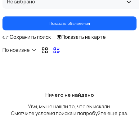
Не выбрано
Показать объявления
👉 Сохранить поиск
🌍Показать на карте
DVD, Blu-ray и медиаплееры
По новизне
Музыкальные центры и магнитолы
Ничего не найдено
Увы, мы не нашли то, что вы искали.
Смягчите условия поиска и попробуйте еще раз.
MP3-плееры и портативное аудио