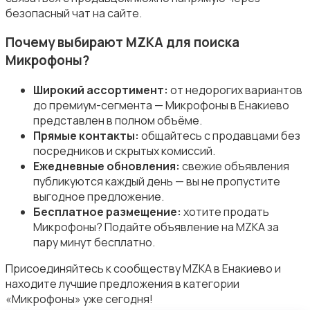
безопасный чат на сайте.
Почему выбирают MZKA для поиска
Микрофоны?
Наушники
Широкий ассортимент:
от недорогих вариантов
до премиум-сегмента — Микрофоны в Енакиево
представлен в полном объёме.
Прямые контакты:
общайтесь с продавцами без
посредников и скрытых комиссий.
Ежедневные обновления:
свежие объявления
Микрофоны
публикуются каждый день — вы не пропустите
выгодное предложение.
Бесплатное размещение:
хотите продать
Микрофоны? Подайте объявление на MZKA за
пару минут бесплатно.
Присоединяйтесь к сообществу MZKA в Енакиево и
Аксессуары
находите лучшие предложения в категории
«Микрофоны» уже сегодня!