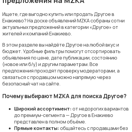
предложения на MZKA
Ищете, где выгодно купить или продать Другое в
Енакиево? На доске объявлений MZKA собраны сотни
актуальных предложений в категории «Другое» от
Посуда
жителей и компаний Енакиево.
В этом разделе вы найдёте Другое на любой вкус и
бюджет. Удобные фильтры помогут отсортировать
объявления по цене, дате публикации, состоянию
(новое или б/у) и другим параметрам. Все
предложения проходят проверку модераторами, а
Другое
связаться с продавцом можно напрямую через
безопасный чат на сайте.
Почему выбирают MZKA для поиска Другое?
Широкий ассортимент:
от недорогих вариантов
до премиум-сегмента — Другое в Енакиево
представлен в полном объёме.
Прямые контакты:
общайтесь с продавцами без