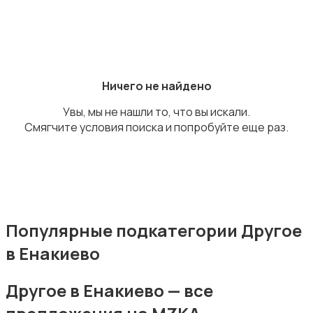
Аксессуары
Ничего не найдено
Увы, мы не нашли то, что вы искали.
Смягчите условия поиска и попробуйте еще раз.
Оформление праздников
Популярные подкатегории Другое
в Енакиево
Канцелярия
Другое в Енакиево — все