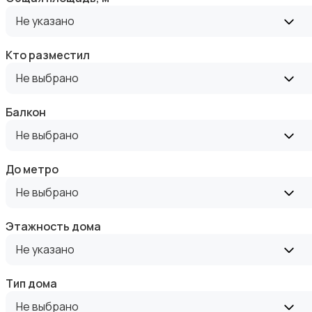
Аренда квартиры длительно
Не указано
Кто разместил
Не выбрано
Аренда комнаты длительно
Балкон
Не выбрано
До метро
Не выбрано
Аренда дома длительно
Этажность дома
Не указано
Тип дома
Не выбрано
Аренда квартиры посуточно