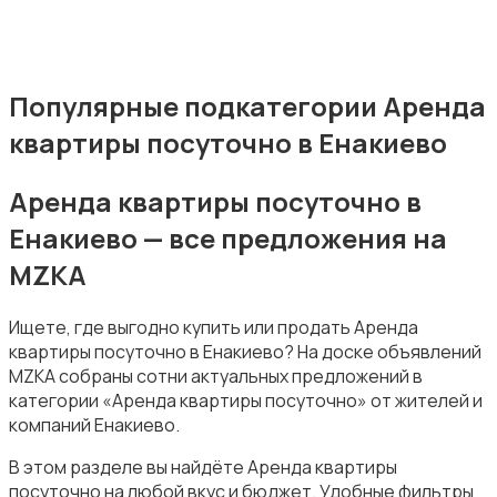
Популярные подкатегории Аренда
Аренда гаражей и стоянок
квартиры посуточно в Енакиево
Аренда квартиры посуточно в
Енакиево — все предложения на
MZKA
Ищете, где выгодно купить или продать Аренда
квартиры посуточно в Енакиево? На доске объявлений
MZKA собраны сотни актуальных предложений в
категории «Аренда квартиры посуточно» от жителей и
компаний Енакиево.
В этом разделе вы найдёте Аренда квартиры
посуточно на любой вкус и бюджет. Удобные фильтры