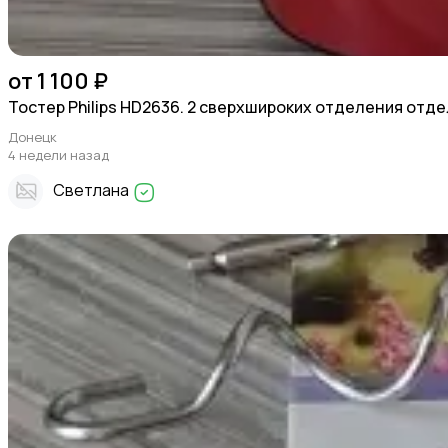
от 1 100 ₽
Тостер Philips HD2636. 2 сверхшироких отделения отд
Донецк
4 недели назад
Светлана