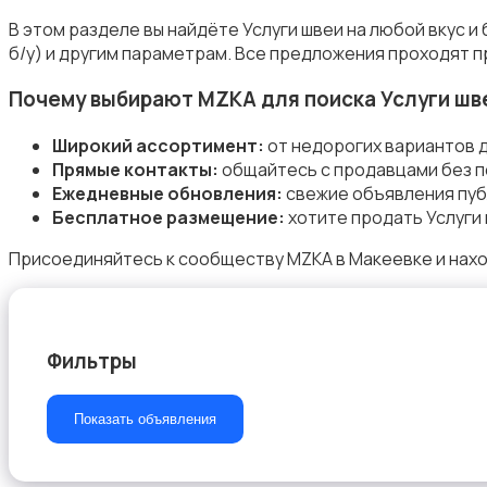
В этом разделе вы найдёте Услуги швеи на любой вкус 
б/у) и другим параметрам. Все предложения проходят п
Почему выбирают MZKA для поиска Услуги шв
Уборка
Широкий ассортимент:
от недорогих вариантов д
Прямые контакты:
общайтесь с продавцами без п
Ежедневные обновления:
свежие объявления пуб
Бесплатное размещение:
хотите продать Услуги 
Присоединяйтесь к сообществу MZKA в Макеевке и нахо
Автоуслуги
Фильтры
Ремонт техники
Показать объявления