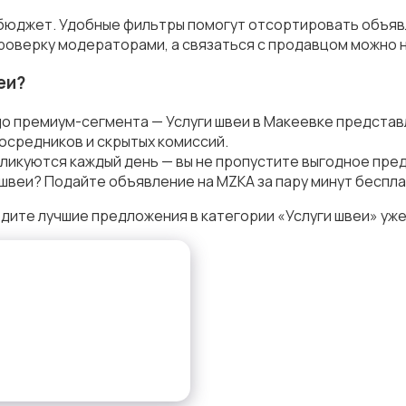
и бюджет. Удобные фильтры помогут отсортировать объяв
роверку модераторами, а связаться с продавцом можно н
еи?
о премиум-сегмента — Услуги швеи в Макеевке представ
осредников и скрытых комиссий.
ликуются каждый день — вы не пропустите выгодное пре
швеи? Подайте объявление на MZKA за пару минут беспла
дите лучшие предложения в категории «Услуги швеи» уже