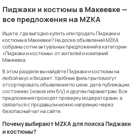
Обувь
Пиджаки и костюмы в Макеевке —
все предложения на MZKA
Ищете, где выгодно купить или продать Пиджаки и
костюмы в Макеевке? На доске объявлений MZKA
собраны сотни актуальных предложений в категории
Пиджаки и костюмы
«Пиджаки и костюмы» от жителей и компаний
Макеевка.
В этом разделе вы найдёте Пиджаки и костюмы на
любой вкус и бюджет. Удобные фильтры помогут
отсортировать объявления по цене, дате публикации,
состоянию (новое или б/у) и другим параметрам. Все
Рубашки
предложения проходят проверку модераторами, а
связаться с продавцом можно напрямую через
безопасный чат на сайте.
Почему выбирают MZKA для поиска Пиджаки
и костюмы?