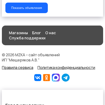
Показать объявления
Штаны и шорты
Магазины
Блог
О нас
Служба поддержки
© 2026 MZKA – сайт объявлений
ИП "Мещеряков А.В."
Другое
Правила сервиса
Политика конфиденциальности