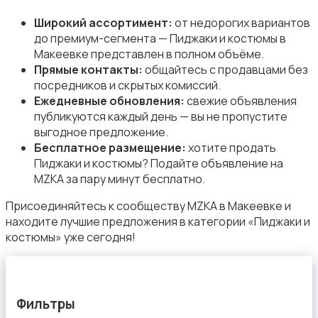
Свитеры и толстовки
Широкий ассортимент:
от недорогих вариантов
до премиум-сегмента — Пиджаки и костюмы в
Макеевке представлен в полном объёме.
Прямые контакты:
общайтесь с продавцами без
посредников и скрытых комиссий.
Ежедневные обновления:
свежие объявления
Спецодежда
публикуются каждый день — вы не пропустите
выгодное предложение.
Бесплатное размещение:
хотите продать
Пиджаки и костюмы? Подайте объявление на
MZKA за пару минут бесплатно.
Присоединяйтесь к сообществу MZKA в Макеевке и
Спортивная одежда
находите лучшие предложения в категории «Пиджаки и
костюмы» уже сегодня!
Фильтры
Футболки и поло