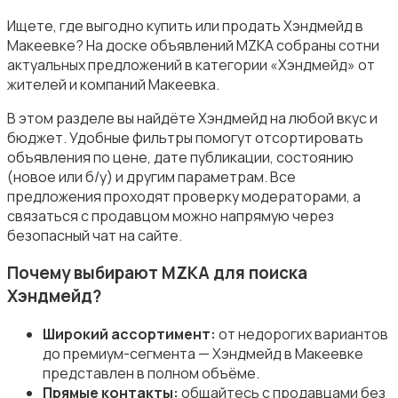
Ищете, где выгодно купить или продать Хэндмейд в
Макеевке? На доске объявлений MZKA собраны сотни
актуальных предложений в категории «Хэндмейд» от
Посуда
жителей и компаний Макеевка.
В этом разделе вы найдёте Хэндмейд на любой вкус и
бюджет. Удобные фильтры помогут отсортировать
объявления по цене, дате публикации, состоянию
(новое или б/у) и другим параметрам. Все
предложения проходят проверку модераторами, а
Другое
связаться с продавцом можно напрямую через
безопасный чат на сайте.
Почему выбирают MZKA для поиска
Хэндмейд?
Широкий ассортимент:
от недорогих вариантов
до премиум-сегмента — Хэндмейд в Макеевке
представлен в полном объёме.
Прямые контакты:
общайтесь с продавцами без