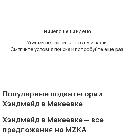
Аксессуары
Ничего не найдено
Увы, мы не нашли то, что вы искали.
Смягчите условия поиска и попробуйте еще раз.
Оформление праздников
Популярные подкатегории
Хэндмейд в Макеевке
Канцелярия
Хэндмейд в Макеевке — все
предложения на MZKA