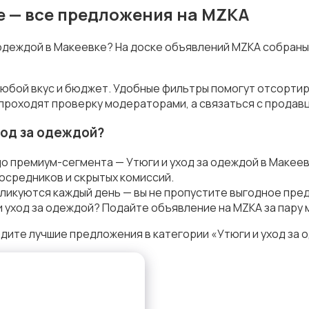
ке — все предложения на MZKA
а одеждой в Макеевке? На доске объявлений MZKA собраны
 любой вкус и бюджет. Удобные фильтры помогут отсорти
 проходят проверку модераторами, а связаться с продав
ход за одеждой?
о премиум-сегмента — Утюги и уход за одеждой в Макее
осредников и скрытых комиссий.
ликуются каждый день — вы не пропустите выгодное пре
 уход за одеждой? Подайте объявление на MZKA за пару 
дите лучшие предложения в категории «Утюги и уход за 