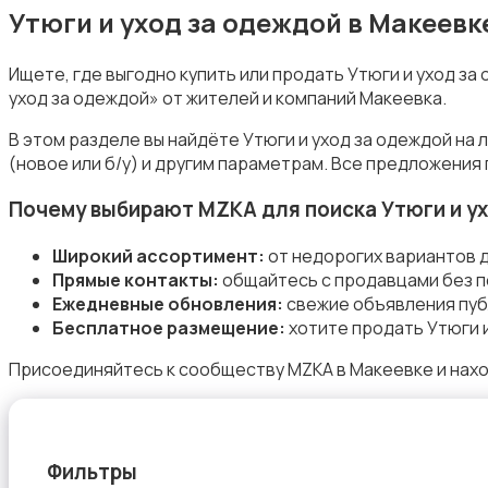
Утюги и уход за одеждой в Макеев
Ищете, где выгодно купить или продать Утюги и уход з
уход за одеждой» от жителей и компаний Макеевка.
Приготовление еды
В этом разделе вы найдёте Утюги и уход за одеждой на
(новое или б/у) и другим параметрам. Все предложения
Почему выбирают MZKA для поиска Утюги и у
Широкий ассортимент:
от недорогих вариантов д
Прямые контакты:
общайтесь с продавцами без п
Приготовление напитков
Ежедневные обновления:
свежие объявления пуб
Бесплатное размещение:
хотите продать Утюги и
Присоединяйтесь к сообществу MZKA в Макеевке и нахо
Пылесосы и пароочистители
Фильтры