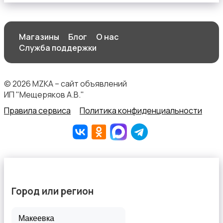
Магазины
Блог
О нас
Штаны и шорты
Служба поддержки
© 2026 MZKA – сайт объявлений
ИП "Мещеряков А.В."
Правила сервиса
Политика конфиденциальности
Другое
Город или регион