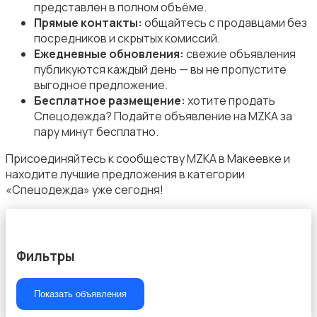
представлен в полном объёме.
Прямые контакты:
общайтесь с продавцами без
посредников и скрытых комиссий.
Ежедневные обновления:
свежие объявления
публикуются каждый день — вы не пропустите
Спецодежда
выгодное предложение.
Бесплатное размещение:
хотите продать
Спецодежда? Подайте объявление на MZKA за
пару минут бесплатно.
Присоединяйтесь к сообществу MZKA в Макеевке и
находите лучшие предложения в категории
Спортивная одежда
«Спецодежда» уже сегодня!
Фильтры
Футболки и поло
Показать объявления