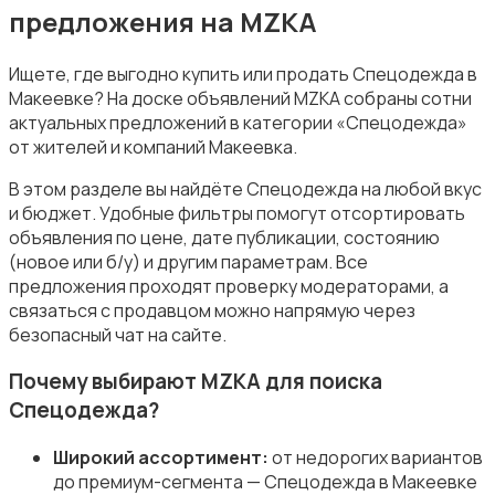
предложения на MZKA
Ищете, где выгодно купить или продать Спецодежда в
Макеевке? На доске объявлений MZKA собраны сотни
актуальных предложений в категории «Спецодежда»
Пиджаки и костюмы
от жителей и компаний Макеевка.
В этом разделе вы найдёте Спецодежда на любой вкус
и бюджет. Удобные фильтры помогут отсортировать
объявления по цене, дате публикации, состоянию
(новое или б/у) и другим параметрам. Все
предложения проходят проверку модераторами, а
Рубашки
связаться с продавцом можно напрямую через
безопасный чат на сайте.
Почему выбирают MZKA для поиска
Спецодежда?
Свитеры и толстовки
Широкий ассортимент:
от недорогих вариантов
до премиум-сегмента — Спецодежда в Макеевке