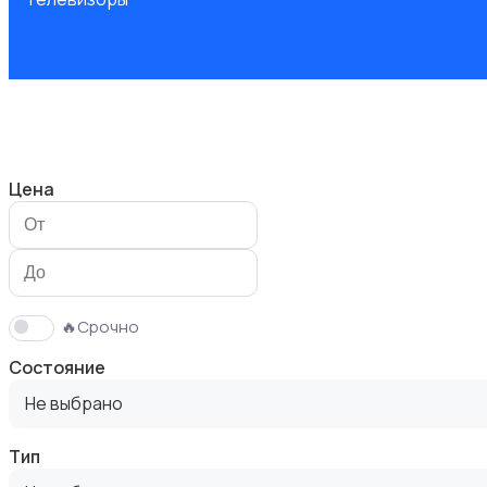
Проекторы
Цена
Акустика, колонки, сабвуферы
🔥Срочно
Состояние
Не выбрано
Тип
Домашние кинотеатры