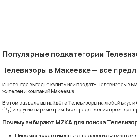
Наушники
Популярные подкатегории Телевиз
Телевизоры в Макеевке — все пред
Микрофоны
Ищете, где выгодно купить или продать Телевизоры в 
жителей и компаний Макеевка.
В этом разделе вы найдёте Телевизоры на любой вкус и
б/у) и другим параметрам. Все предложения проходят п
Аксессуары
Почему выбирают MZKA для поиска Телевизо
Широкий ассортимент:
от недорогих вариантов 