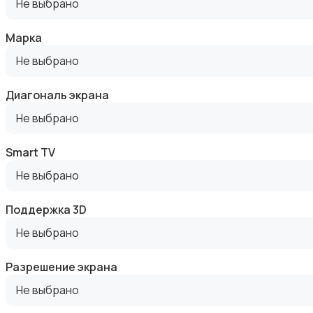
Не выбрано
Марка
Не выбрано
DVD, Blu-ray и медиаплееры
Диагональ экрана
Не выбрано
Smart TV
Не выбрано
Музыкальные центры и магнитолы
Поддержка 3D
Не выбрано
Разрешение экрана
Не выбрано
MP3-плееры и портативное аудио