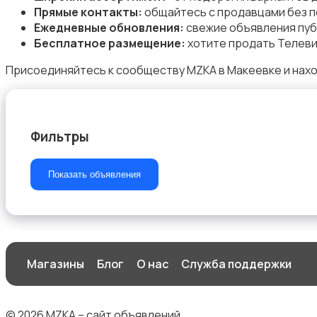
Прямые контакты:
общайтесь с продавцами без п
Ежедневные обновления:
свежие объявления пуб
Бесплатное размещение:
хотите продать Телеви
ТВ-приставки
Присоединяйтесь к сообществу MZKA в Макеевке и нахо
Фильтры
Показать объявления
Магазины
Блог
О нас
Служба поддержки
© 2026 MZKA – сайт объявлений