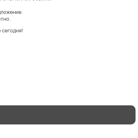
дложение.
тно.
 сегодня!