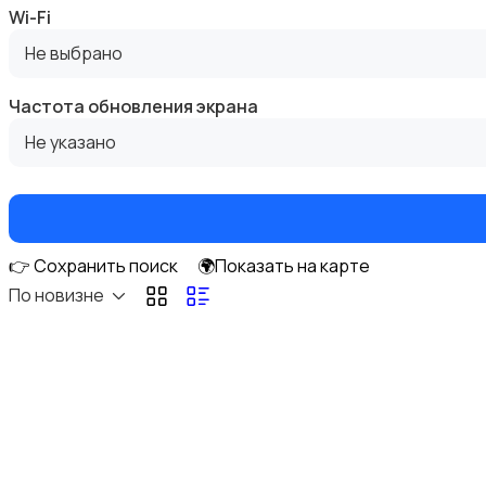
Wi-Fi
Не выбрано
Частота обновления экрана
Электронные книги
Не указано
👉 Сохранить поиск
🌍Показать на карте
Спутниковое и цифровое ТВ
По новизне
Аудиоусилители и ресиверы