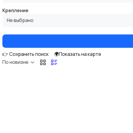
Крепление
Не выбрано
Кормление и питание
👉 Сохранить поиск
🌍Показать на карте
По новизне
Купание
Обустройство детской