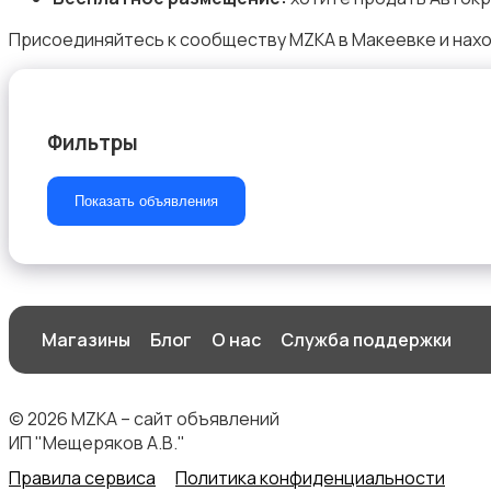
Присоединяйтесь к сообществу MZKA в Макеевке и нахо
Товары для учебы
Фильтры
Показать объявления
Другое
Магазины
Блог
О нас
Служба поддержки
Детская одежда и обувь
© 2026 MZKA – сайт объявлений
ИП "Мещеряков А.В."
Правила сервиса
Политика конфиденциальности