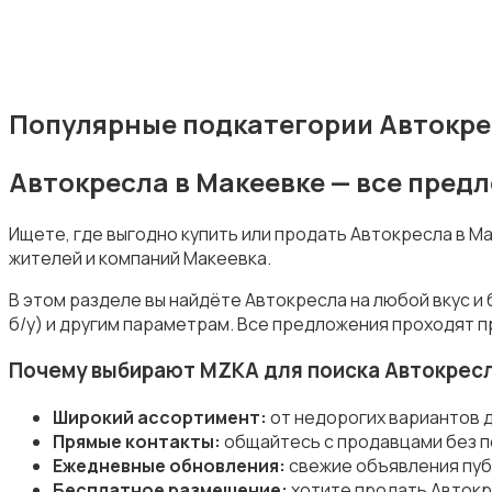
Подгузники и горшки
Популярные подкатегории Автокре
Автокресла в Макеевке — все пред
Ищете, где выгодно купить или продать Автокресла в 
жителей и компаний Макеевка.
Радио- и видеоняни
В этом разделе вы найдёте Автокресла на любой вкус и
б/у) и другим параметрам. Все предложения проходят п
Почему выбирают MZKA для поиска Автокрес
Широкий ассортимент:
от недорогих вариантов 
Товары для мам
Прямые контакты:
общайтесь с продавцами без п
Ежедневные обновления:
свежие объявления пуб
Бесплатное размещение:
хотите продать Автокр