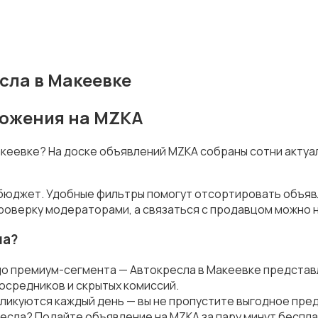
сла в Макеевке
ложения на MZKA
Макеевке? На доске объявлений MZKA собраны сотни акту
 бюджет. Удобные фильтры помогут отсортировать объявл
роверку модераторами, а связаться с продавцом можно н
ла?
до премиум-сегмента — Автокресла в Макеевке представ
осредников и скрытых комиссий.
ликуются каждый день — вы не пропустите выгодное пре
есла? Подайте объявление на MZKA за пару минут беспла