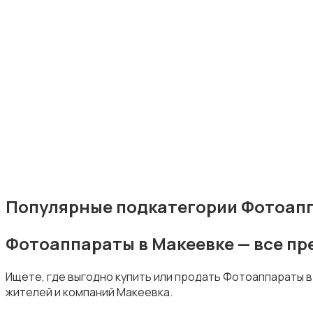
Студийное оборудование
Цифровые фоторамки
Популярные подкатегории Фотоапп
Фотоаппараты в Макеевке — все п
Ищете, где выгодно купить или продать Фотоаппараты 
Компактные фотопринтеры
жителей и компаний Макеевка.