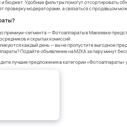
с и бюджет. Удобные фильтры помогут отсортировать объ
ят проверку модераторами, а связаться с продавцом мож
раты?
до премиум-сегмента — Фотоаппараты в Макеевке предст
осредников и скрытых комиссий.
ликуются каждый день — вы не пропустите выгодное пре
параты? Подайте объявление на MZKA за пару минут бес
одите лучшие предложения в категории «Фотоаппараты» 