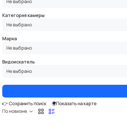
Не выбрано
Категория камеры
Не выбрано
Фотовспышки
Марка
Не выбрано
Видоискатель
Не выбрано
Аксессуары
👉 Сохранить поиск
🌍Показать на карте
По новизне
Штативы и стабилизаторы