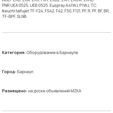
PNR UEA 0525, UEB 0525. Euspray A41WJ, P1WJ, TC.
Ikeuchi taifujet TF-F24, FS42, F42, F50, F121, PF, R, PF, BF, BR,
TF-BPF, SLNB.
Категория:
Оборудование в Барнауле
Город:
Барнаул
Размещено:
на доске объявлений MZKA