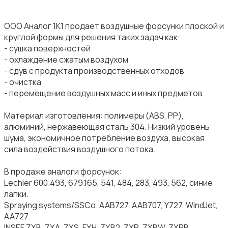
ООО Аналог 1К1 продает воздушные форсунки плоской и
круглой формы для решения таких задач как:
- сушка поверхностей
- охлаждение сжатым воздухом
- сдув с продукта производственных отходов
- очистка
- перемещение воздушных масс и иных предметов
Материал изготовления: полимеры (ABS, PP),
алюминий, нержавеющая сталь 304. Низкий уровень
шума, экономичное потребление воздуха, высокая
сила воздействия воздушного потока.
В продаже аналоги форсунок:
Lechler 600.493, 679.165, 541, 484, 283, 493, 562, синие
лапки.
Spraying systems/SSCo. AAB727, AAB707, Y727, WindJet,
AA727.
INSEF ZXB, ZXA, ZXS, FXH, ZXB2, ZXR, ZXBW, ZXRB.