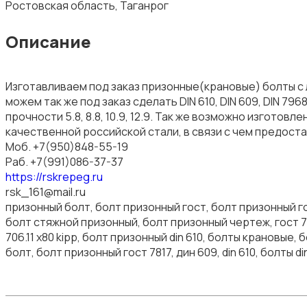
Ростовская область, Таганрог
Описание
Изготавливаем под заказ призонные(крановые) болты с 
можем так же под заказ сделать DIN 610, DIN 609, DIN 
прочности 5.8, 8.8, 10.9, 12.9. Так же возможно изготов
качественной российской стали, в связи с чем предос
Моб. +7(950)848-55-19
Раб. +7(991)086-37-37
https://rskrepeg.ru
rsk_161@mail.ru
призонный болт, болт призонный гост, болт призонный го
болт стяжной призонный, болт призонный чертеж, гост 78
706.11 x80 kipp, болт призонный din 610, болты крановые, 
болт, болт призонный гост 7817, дин 609, din 610, болты din