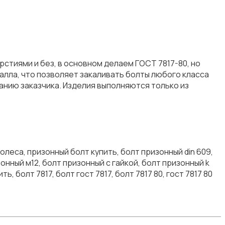
стиями и без, в основном делаем ГОСТ 7817-80, но
талла, что позволяет закаливать болты любого класса
бованию заказчика. Изделия выполняются только из
олеса, призонный болт купить, болт призонный din 609,
онный м12, болт призонный с гайкой, болт призонный k
ь, болт 7817, болт гост 7817, болт 7817 80, гост 7817 80