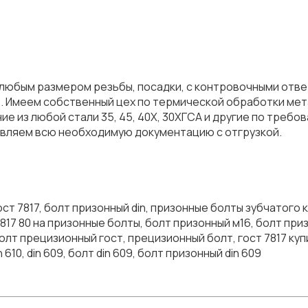
любым размером резьбы, посадки, с контровочными отвер
7968. Имеем собственный цех по термической обработки ме
ление из любой стали 35, 45, 40Х, 30ХГСА и другие по тре
тавляем всю необходимую документацию с отгрузкой.
ст 7817, болт призонный din, призонные болты зубчатого к
17 80 на призонные болты, болт призонный м16, болт приз
болт прецизионный гост, прецизионный болт, гост 7817 купит
 610, din 609, болт din 609, болт призонный din 609