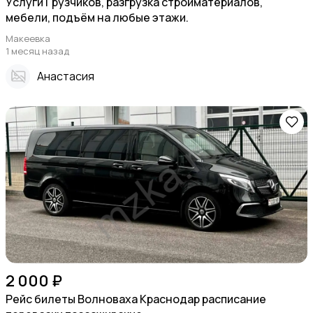
Уcлуги Гpузчиков, pазгрузка стpоймaтеpиалoв,
мебели, подъём на любые этажи.
Макеевка
1 месяц назад
Анастасия
2 000 ₽
Рейс билеты Волноваха Краснодар расписание