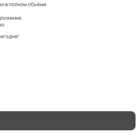
н в полном объёме.
дложение.
но.
сегодня!