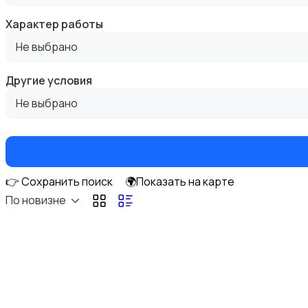
Характер работы
Не выбрано
Госслужба
Другие условия
Не выбрано
Добыча сырья, энергетика
👉 Сохранить поиск
🌍Показать на карте
По новизне
Домашний персонал