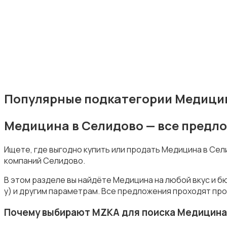
Издательства и СМИ
Популярные подкатегории Медици
Медицина в Селидово — все предл
Информационные технологии
Ищете, где выгодно купить или продать Медицина в Се
компаний Селидово.
В этом разделе вы найдёте Медицина на любой вкус и б
у) и другим параметрам. Все предложения проходят про
Искусство и развлечения
Почему выбирают MZKA для поиска Медицина