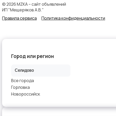
© 2026 MZKA – сайт объявлений
ИП "Мещеряков А.В."
Правила сервиса
Политика конфиденциальности
Начало карьеры
Город или регион
Образование и наука
Все города
Горловка
Новороссийск
Офисный персонал