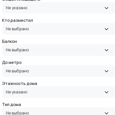
Аренда квартиры длительно
Не указано
Кто разместил
Не выбрано
Аренда комнаты длительно
Балкон
Не выбрано
До метро
Не выбрано
Аренда дома длительно
Этажность дома
Не указано
Тип дома
Не выбрано
Аренда квартиры посуточно