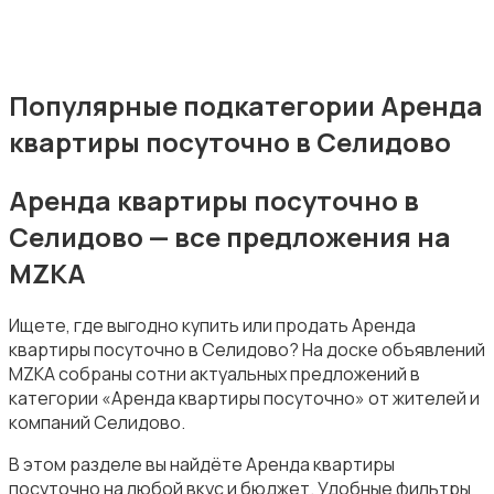
Популярные подкатегории Аренда
Аренда гаражей и стоянок
квартиры посуточно в Селидово
Аренда квартиры посуточно в
Селидово — все предложения на
MZKA
Ищете, где выгодно купить или продать Аренда
квартиры посуточно в Селидово? На доске объявлений
MZKA собраны сотни актуальных предложений в
категории «Аренда квартиры посуточно» от жителей и
компаний Селидово.
В этом разделе вы найдёте Аренда квартиры
посуточно на любой вкус и бюджет. Удобные фильтры