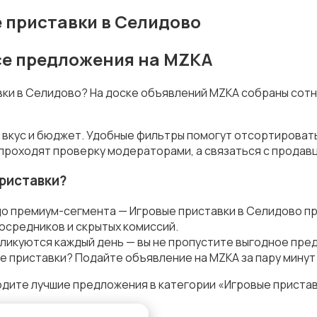
 приставки в Селидово
се предложения на MZKA
авки в Селидово? На доске объявлений MZKA собраны сот
 вкус и бюджет. Удобные фильтры помогут отсортироват
 проходят проверку модераторами, а связаться с продав
риставки?
до премиум-сегмента — Игровые приставки в Селидово п
осредников и скрытых комиссий.
ликуются каждый день — вы не пропустите выгодное пре
е приставки? Подайте объявление на MZKA за пару минут
дите лучшие предложения в категории «Игровые пристав