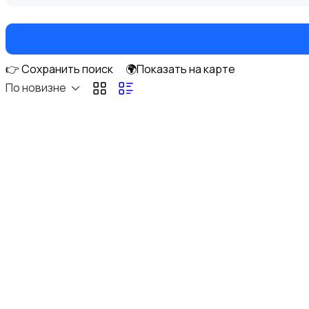
👉 Сохранить поиск
🌍Показать на карте
Книги и журналы
По новизне
Коллекционирование
Материалы для творчества