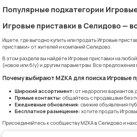
Популярные подкатегории Игровые
Игровые приставки в Селидово — в
Музыка
Ищете, где выгодно купить или продать Игровые прист
приставки» от жителей и компаний Селидово.
В этом разделе вы найдёте Игровые приставки на любой
(новое или б/у) и другим параметрам. Все предложения
Музыкальные инструменты
Почему выбирают MZKA для поиска Игровые п
Широкий ассортимент:
от недорогих вариантов 
Прямые контакты:
общайтесь с продавцами без п
Ежедневные обновления:
свежие объявления пуб
Бесплатное размещение:
хотите продать Игровы
Настольные игры
Присоединяйтесь к сообществу MZKA в Селидово и нахо