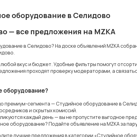
ое оборудование в Селидово
во — все предложения на MZKA
рудование в Селидово? На доске объявлений MZKA собран
идово.
 любой вкус и бюджет. Удобные фильтры помогут отсорти
предложения проходят проверку модераторами, а связать
е оборудование?
до премиум-сегмента — Студийное оборудование в Сели
осредников и скрытых комиссий.
ликуются каждый день — вы не пропустите выгодное пре
ное оборудование? Подайте объявление на MZKA за пару
одите лучшие предложения в категории «Студийное обор