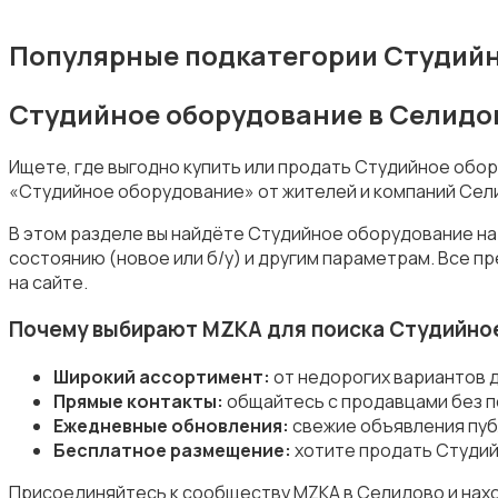
Популярные подкатегории Студийн
Студийное оборудование в Селидо
Студийное оборудование
Ищете, где выгодно купить или продать Студийное обо
«Студийное оборудование» от жителей и компаний Сел
В этом разделе вы найдёте Студийное оборудование на
состоянию (новое или б/у) и другим параметрам. Все 
на сайте.
Цифровые фоторамки
Почему выбирают MZKA для поиска Студийно
Широкий ассортимент:
от недорогих вариантов 
Прямые контакты:
общайтесь с продавцами без п
Ежедневные обновления:
свежие объявления пуб
Бесплатное размещение:
хотите продать Студий
Компактные фотопринтеры
Присоединяйтесь к сообществу MZKA в Селидово и нах