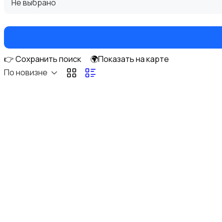
Не выбрано
👉 Сохранить поиск
🌍Показать на карте
Фотовспышки
По новизне
Аксессуары
Штативы и стабилизаторы