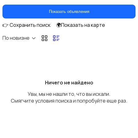
Климатическая техника
Показать объявления
👉 Сохранить поиск
🌍Показать на карте
По новизне
Кулеры и фильтры для воды
Ничего не найдено
Увы, мы не нашли то, что вы искали.
Плиты и духовые шкафы
Смягчите условия поиска и попробуйте еще раз.