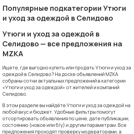
Посудомоечные машины
Популярные подкатегории Утюги
и уход за одеждой в Селидово
Утюги и уход за одеждой в
Селидово — все предложения на
Приготовление еды
MZKA
Ищете, где выгодно купить или продать Утюги и уход за
одеждой в Селидово? На доске объявлений MZKA
собраны сотни актуальных предложений в категории
«Утюги и уход за одеждой» от жителей и компаний
Приготовление напитков
Селидово.
В этом разделе вы найдёте Утюги и уход за одеждой на
любой вкус и бюджет. Удобные фильтры помогут
отсортировать объявления по цене, дате публикации,
состоянию (новое или б/у) и другим параметрам. Все
предложения проходят проверку модераторами, а