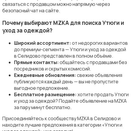
Пылесосы и пароочистители
связаться с продавцом можно напрямую через
безопасный чат на сайте.
Почему выбирают MZKA для поиска Утюги и
уход за одеждой?
Широкий ассортимент:
от недорогих вариантов
Стиральные машины
до премиум-сегмента — Утюги и уход за одеждой
в Селидово представлен в полном объёме.
Прямые контакты:
общайтесь с продавцами без
посредников и скрытых комиссий.
Ежедневные обновления:
свежие объявления
публикуются каждый день — вы не пропустите
Утюги и уход за одеждой
выгодное предложение.
Бесплатное размещение:
хотите продать Утюги
и уход за одеждой? Подайте объявление на MZKA
за пару минут бесплатно.
Присоединяйтесь к сообществу MZKA в Селидово и
находите лучшие предложения в категории «Утюги и
Холодильники