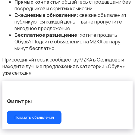
Прямые контакты:
общайтесь с продавцами без
посредников и скрытых комиссий.
Ежедневные обновления:
свежие объявления
публикуются каждый день — вы не пропустите
выгодное предложение.
Пиджаки и костюмы
Бесплатное размещение:
хотите продать
Обувь? Подайте объявление на MZKA за пару
минут бесплатно.
Присоединяйтесь к сообществу MZKA в Селидово и
находите лучшие предложения в категории «Обувь»
уже сегодня!
Платья и юбки
Фильтры
Показать объявления
Свитеры и толстовки