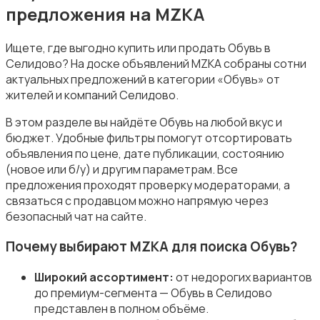
предложения на MZKA
Ищете, где выгодно купить или продать Обувь в
Селидово? На доске объявлений MZKA собраны сотни
актуальных предложений в категории «Обувь» от
Купальники
жителей и компаний Селидово.
В этом разделе вы найдёте Обувь на любой вкус и
бюджет. Удобные фильтры помогут отсортировать
объявления по цене, дате публикации, состоянию
(новое или б/у) и другим параметрам. Все
предложения проходят проверку модераторами, а
Нижнее белье
связаться с продавцом можно напрямую через
безопасный чат на сайте.
Почему выбирают MZKA для поиска Обувь?
Широкий ассортимент:
от недорогих вариантов
Обувь
до премиум-сегмента — Обувь в Селидово
представлен в полном объёме.