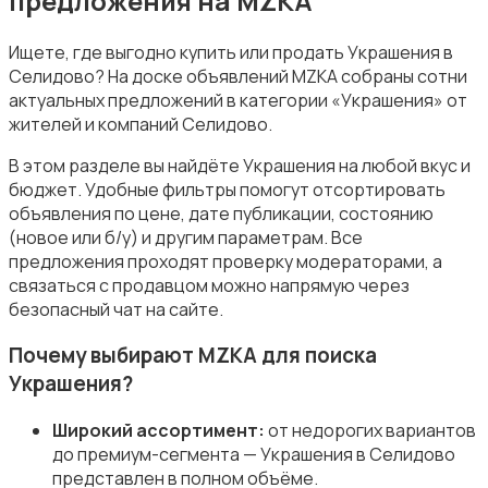
предложения на MZKA
Ищете, где выгодно купить или продать Украшения в
Селидово? На доске объявлений MZKA собраны сотни
актуальных предложений в категории «Украшения» от
Посуда
жителей и компаний Селидово.
В этом разделе вы найдёте Украшения на любой вкус и
бюджет. Удобные фильтры помогут отсортировать
объявления по цене, дате публикации, состоянию
(новое или б/у) и другим параметрам. Все
предложения проходят проверку модераторами, а
Другое
связаться с продавцом можно напрямую через
безопасный чат на сайте.
Почему выбирают MZKA для поиска
Украшения?
Широкий ассортимент:
от недорогих вариантов
до премиум-сегмента — Украшения в Селидово
представлен в полном объёме.