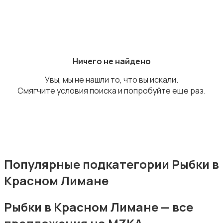
Рыбки
Ничего не найдено
Увы, мы не нашли то, что вы искали.
Смягчите условия поиска и попробуйте еще раз.
С/х животные
Популярные подкатегории Рыбки в
Красном Лимане
Другие животные
Рыбки в Красном Лимане — все