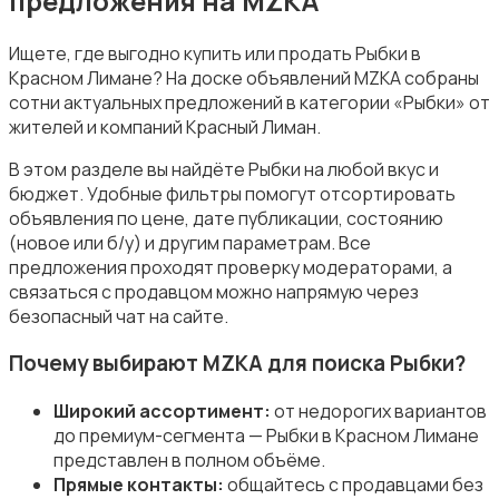
предложения на MZKA
Ищете, где выгодно купить или продать Рыбки в
Красном Лимане? На доске объявлений MZKA собраны
сотни актуальных предложений в категории «Рыбки» от
Товары для животных
жителей и компаний Красный Лиман.
В этом разделе вы найдёте Рыбки на любой вкус и
бюджет. Удобные фильтры помогут отсортировать
объявления по цене, дате публикации, состоянию
(новое или б/у) и другим параметрам. Все
предложения проходят проверку модераторами, а
Аквариумистика
связаться с продавцом можно напрямую через
безопасный чат на сайте.
Почему выбирают MZKA для поиска Рыбки?
Широкий ассортимент:
от недорогих вариантов
Корма и питание
до премиум-сегмента — Рыбки в Красном Лимане
представлен в полном объёме.
Прямые контакты:
общайтесь с продавцами без