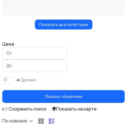
Показать все категории
Кошки
Цена
Птицы
🔥Срочно
Показать объявления
👉 Сохранить поиск
🌍Показать на карте
Грызуны
По новизне