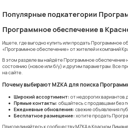
Популярные подкатегории Програм
Программное обеспечение в Красн
Накопители данных и картридеры
Ищете, где выгодно купить или продать Программное о
«Программное обеспечение» от жителей и компаний Кр
В этом разделе вы найдёте Программное обеспечение н
состоянию (новое или б/у) и другим параметрам. Все 
на сайте.
Программное обеспечение
Почему выбирают MZKA для поиска Программ
Широкий ассортимент:
от недорогих вариантов 
Прямые контакты:
общайтесь с продавцами без п
Ежедневные обновления:
свежие объявления пуб
Бесплатное размещение:
хотите продать Програ
Рули, джойстики, геймпады
Присоединяйтесь к сообществу MZKA в Красном Лимане