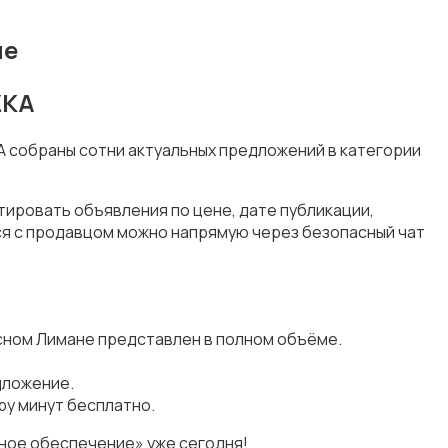
не
ZKA
A собраны сотни актуальных предложений в категории
ировать объявления по цене, дате публикации,
ся с продавцом можно напрямую через безопасный чат
сном Лимане представлен в полном объёме.
дложение.
у минут бесплатно.
ное обеспечение» уже сегодня!