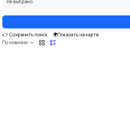
Не выбрано
👉 Сохранить поиск
🌍Показать на карте
Оргтехника и расходники
По новизне
Сетевое оборудование
Мультимедиа