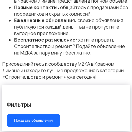
в Красном Лимане представлен в полном объёме.
Прямые контакты:
общайтесь с продавцами без
посредников и скрытых комиссий.
Ежедневные обновления:
свежие объявления
публикуются каждый день — вы не пропустите
выгодное предложение.
Начало карьеры
Бесплатное размещение:
хотите продать
Строительство и ремонт? Подайте объявление
на MZKA за пару минут бесплатно.
Присоединяйтесь к сообществу MZKA в Красном
Лимане и находите лучшие предложения в категории
«Строительство и ремонт» уже сегодня!
Образование и наука
Фильтры
Офисный персонал
Показать объявления