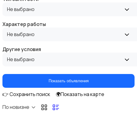
Высший менеджмент
Не выбрано
Характер работы
Не выбрано
Госслужба
Другие условия
Не выбрано
Показать объявления
Добыча сырья, энергетика
👉 Сохранить поиск
🌍Показать на карте
По новизне
Домашний персонал