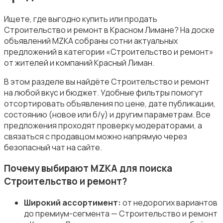
Ищете, где выгодно купить или продать
Строительство и ремонт в Красном Лимане? На доске
объявлений MZKA собраны сотни актуальных
предложений в категории «Строительство и ремонт»
от жителей и компаний Красный Лиман.
Магазины
В этом разделе вы найдёте Строительство и ремонт
на любой вкус и бюджет. Удобные фильтры помогут
отсортировать объявления по цене, дате публикации,
состоянию (новое или б/у) и другим параметрам. Все
предложения проходят проверку модераторами, а
связаться с продавцом можно напрямую через
Маркетинг и реклама
безопасный чат на сайте.
Почему выбирают MZKA для поиска
Строительство и ремонт?
Широкий ассортимент:
от недорогих вариантов
Медицина
до премиум-сегмента — Строительство и ремонт