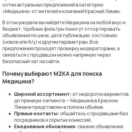
сотни актуальных предложений в категории
«Медицина» от жителей и компаний Красный Лиман.
В этом разделе вы найдёте Медицина на любой вкус и
бюджет. Удобные фильтры помогут отсортировать
объявления по цене, дате публикации, состоянию
Магазины
(новое или б/у) и другим параметрам. Все
предложения проходят проверку модераторами, а
связаться с продавцом можно напрямую через
безопасный чат на сайте.
Почему выбирают MZKA для поиска
Медицина?
Маркетинг и реклама
Широкий ассортимент:
от недорогих вариантов
до премиум-сегмента — Медицина в Красном
Лимане представлен в полном объёме.
Прямые контакты:
общайтесь с продавцами без
посредников и скрытых комиссий.
Медицина
Ежедневные обновления:
свежие объявления