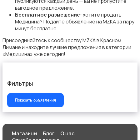
публикуются каждый день — вы не пропустите
выгодное предложение.
Бесплатное размещение:
хотите продать
Медицина? Подайте объявление на MZKA за пару
минут бесплатно.
Начало карьеры
Присоединяйтесь к сообществу MZKA в Красном
Лимане и находите лучшие предложения в категории
«Медицина» уже сегодня!
Образование и наука
Фильтры
Показать объявления
Офисный персонал
Магазины
Блог
О нас