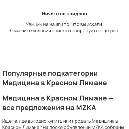
Ничего не найдено
Увы, мы не нашли то, что вы искали.
Смягчите условия поиска и попробуйте еще раз.
Издательства и СМИ
Популярные подкатегории
Медицина в Красном Лимане
Информационные технологии
Медицина в Красном Лимане —
все предложения на MZKA
Ищете, где выгодно купить или продать Медицина в
Искусство и развлечения
Красном Лимане? На доске объявлений MZKA собраны