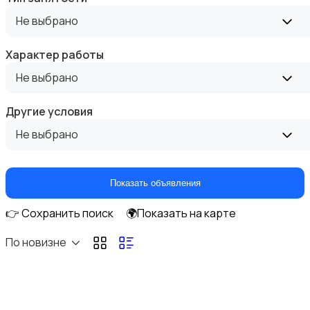
Высший менеджмент
Не выбрано
Характер работы
Не выбрано
Госслужба
Другие условия
Не выбрано
Показать объявления
Добыча сырья, энергетика
👉 Сохранить поиск
🌍Показать на карте
По новизне
Домашний персонал