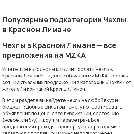
Популярные подкатегории Чехлы
в Красном Лимане
Зарядные устройства
Чехлы в Красном Лимане — все
предложения на MZKA
Ищете, где выгодно купить или продать Чехлы в
Красном Лимане? На доске объявлений MZKA собраны
Чехлы
сотни актуальных предложений в категории «Чехлы» от
жителей и компаний Красный Лиман.
В этом разделе вы найдёте Чехлы на любой вкус и
бюджет. Удобные фильтры помогут отсортировать
объявления по цене, дате публикации, состоянию
(новое или б/у) и другим параметрам. Все
Аксессуары
предложения проходят проверку модераторами, а
связаться с продавцом можно напрямую через