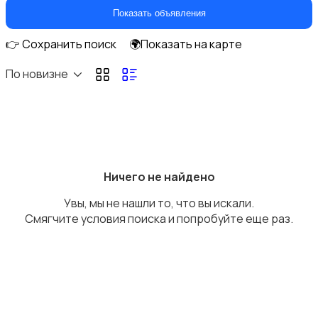
Коляски
Показать объявления
👉 Сохранить поиск
🌍Показать на карте
По новизне
Кормление и питание
Ничего не найдено
Увы, мы не нашли то, что вы искали.
Купание
Смягчите условия поиска и попробуйте еще раз.
Обустройство детской