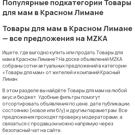
Популярные подкатегории Товары
для мам в Красном Лимане
Товары для мам в Красном Лимане
— все предложения на MZKA
Подгузники и горшки
Ищете, где выгодно купить или продать Товары для
мам в Красном Лимане? На доске объявлений MZKA
собраны сотни актуальных предложений в категории
«Товары для мам» от жителей и компаний Красный
Лиман.
Радио- и видеоняни
В этом разделе вы найдёте Товары для мам на любой
вкус и бюджет. Удобные фильтры помогут
отсортировать объявления по цене, дате публикации,
состоянию (новое или б/у) и другим параметрам. Все
предложения проходят проверку модераторами, а
связаться с продавцом можно напрямую через
безопасный чат на сайте.
Товары для мам