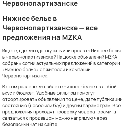
Червонопартизанске
Обувь
Нижнее белье в
Червонопартизанске — все
предложения на MZKA
Пиджаки и костюмы
Ищете, где выгодно купить или продать Нижнее белье
в Червонопартизанске? На доске объявлений MZKA
собраны сотни актуальных предложений в категории
«Нижнее белье» от жителей и компаний
Червонопартизанск.
В этом разделе вы найдёте Нижнее белье на любой
Рубашки
вкус и бюджет. Удобные фильтры помогут
отсортировать объявления по цене, дате публикации,
состоянию (новое или б/у) и другим параметрам. Все
предложения проходят проверку модераторами, а
связаться с продавцом можно напрямую через
безопасный чат на сайте.