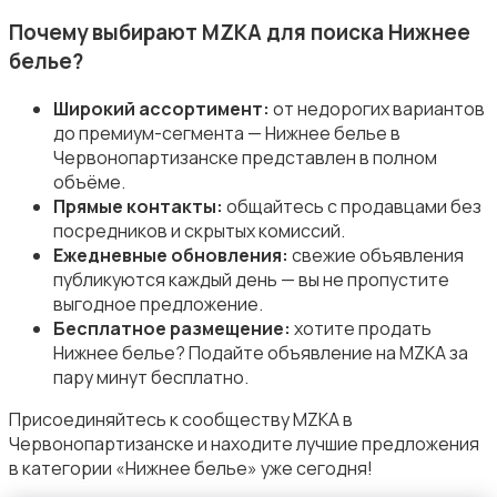
Свитеры и толстовки
Почему выбирают MZKA для поиска Нижнее
белье?
Широкий ассортимент:
от недорогих вариантов
до премиум-сегмента — Нижнее белье в
Червонопартизанске представлен в полном
Спецодежда
объёме.
Прямые контакты:
общайтесь с продавцами без
посредников и скрытых комиссий.
Ежедневные обновления:
свежие объявления
публикуются каждый день — вы не пропустите
выгодное предложение.
Спортивная одежда
Бесплатное размещение:
хотите продать
Нижнее белье? Подайте объявление на MZKA за
пару минут бесплатно.
Присоединяйтесь к сообществу MZKA в
Червонопартизанске и находите лучшие предложения
в категории «Нижнее белье» уже сегодня!
Футболки и поло