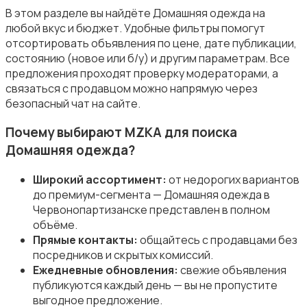
Свитеры и толстовки
В этом разделе вы найдёте Домашняя одежда на
любой вкус и бюджет. Удобные фильтры помогут
отсортировать объявления по цене, дате публикации,
состоянию (новое или б/у) и другим параметрам. Все
предложения проходят проверку модераторами, а
связаться с продавцом можно напрямую через
Спецодежда
безопасный чат на сайте.
Почему выбирают MZKA для поиска
Домашняя одежда?
Широкий ассортимент:
от недорогих вариантов
до премиум-сегмента — Домашняя одежда в
Спортивная одежда
Червонопартизанске представлен в полном
объёме.
Прямые контакты:
общайтесь с продавцами без
посредников и скрытых комиссий.
Ежедневные обновления:
свежие объявления
публикуются каждый день — вы не пропустите
выгодное предложение.
Футболки и поло