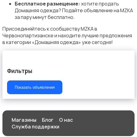
Бесплатное размещение:
хотите продать
Домашняя одежда? Подайте объявление на MZKA
за пару минут бесплатно.
Присоединяйтесь к сообществу MZKA в
Червонопартизанске и находите лучшие предложения
Штаны и шорты
в категории «Домашняя одежда» уже сегодня!
Фильтры
Другое
Показать объявления
Магазины
Блог
О нас
Служба поддержки