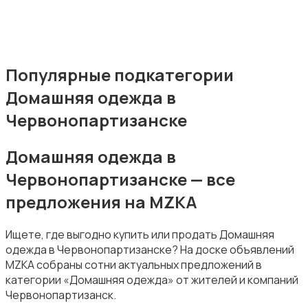
Обувь
Популярные подкатегории
Домашняя одежда в
Пиджаки и костюмы
Червонопартизанске
Домашняя одежда в
Червонопартизанске — все
предложения на MZKA
Рубашки
Ищете, где выгодно купить или продать Домашняя
одежда в Червонопартизанске? На доске объявлений
MZKA собраны сотни актуальных предложений в
категории «Домашняя одежда» от жителей и компаний
Червонопартизанск.