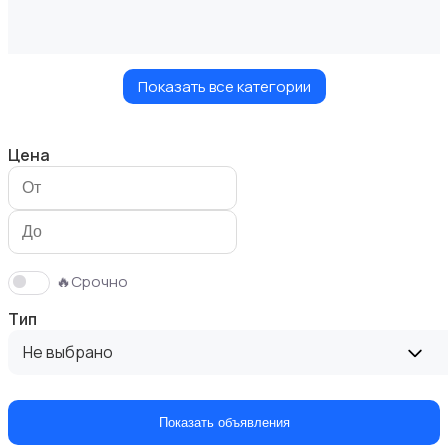
Показать все категории
Велосипеды
Цена
Ролики и скейтбординг
🔥Срочно
Тип
Не выбрано
Самокаты и гироскутеры
Показать объявления