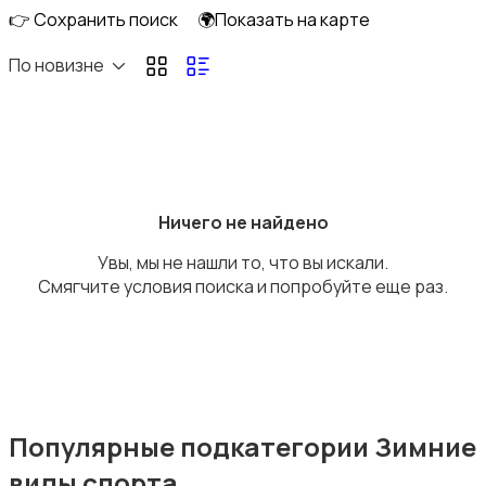
👉 Сохранить поиск
🌍Показать на карте
По новизне
Бильярд и боулинг
Ничего не найдено
Увы, мы не нашли то, что вы искали.
Водные виды спорта
Смягчите условия поиска и попробуйте еще раз.
Единоборства
Популярные подкатегории Зимние
виды спорта