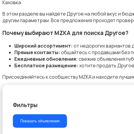
Каховка.
В этом разделе вы найдёте Другое на любой вкус и бюд
другим параметрам. Все предложения проходят проверк
Почему выбирают MZKA для поиска Другое?
Пиджаки и костюмы
Широкий ассортимент:
от недорогих вариантов 
Прямые контакты:
общайтесь с продавцами без п
Ежедневные обновления:
свежие объявления пуб
Бесплатное размещение:
хотите продать Другое
Присоединяйтесь к сообществу MZKA и находите лучшие
Рубашки
Фильтры
Свитеры и толстовки
Показать объявления