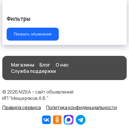
Фильтры
Продукты питания
Показать объявления
Магазины
Блог
О нас
Служба поддержки
Уход за животными
© 2026 MZKA – сайт объявлений
ИП "Мещеряков А.В."
Правила сервиса
Политика конфиденциальности
Другое