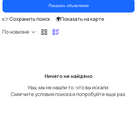
Перевозки
Показать объявления
👉 Сохранить поиск
🌍Показать на карте
По новизне
Ремонт и строительство
Ничего не найдено
Увы, мы не нашли то, что вы искали.
Компьютерные услуги
Смягчите условия поиска и попробуйте еще раз.
Деловые услуги