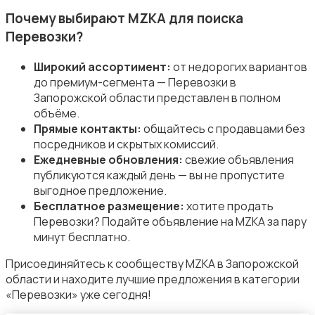
Почему выбирают MZKA для поиска
Перевозки?
Широкий ассортимент:
от недорогих вариантов
до премиум-сегмента — Перевозки в
Организация праздников
Запорожской области представлен в полном
объёме.
Прямые контакты:
общайтесь с продавцами без
посредников и скрытых комиссий.
Ежедневные обновления:
свежие объявления
публикуются каждый день — вы не пропустите
выгодное предложение.
Фото- и видеосъемка
Бесплатное размещение:
хотите продать
Перевозки? Подайте объявление на MZKA за пару
минут бесплатно.
Присоединяйтесь к сообществу MZKA в Запорожской
области и находите лучшие предложения в категории
«Перевозки» уже сегодня!
Изготовление на заказ