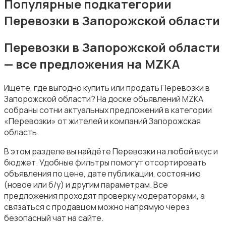
Популярные подкатегории
Перевозки в Запорожской области
Перевозки в Запорожской области
— все предложения на MZKA
Уборка
Ищете, где выгодно купить или продать Перевозки в
Запорожской области? На доске объявлений MZKA
собраны сотни актуальных предложений в категории
«Перевозки» от жителей и компаний Запорожская
область.
Автоуслуги
В этом разделе вы найдёте Перевозки на любой вкус и
бюджет. Удобные фильтры помогут отсортировать
объявления по цене, дате публикации, состоянию
(новое или б/у) и другим параметрам. Все
предложения проходят проверку модераторами, а
связаться с продавцом можно напрямую через
безопасный чат на сайте.
Ремонт техники