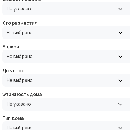
Аренда квартиры длительно
Не указано
Кто разместил
Не выбрано
Аренда комнаты длительно
Балкон
Не выбрано
До метро
Не выбрано
Аренда дома длительно
Этажность дома
Не указано
Тип дома
Не выбрано
Аренда квартиры посуточно