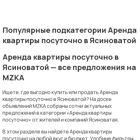
Популярные подкатегории Аренда
Аренда гаражей и стоянок
квартиры посуточно в Ясиноватой
Аренда квартиры посуточно в
Ясиноватой — все предложения на
MZKA
Ищете, где выгодно купить или продать Аренда
квартиры посуточно в Ясиноватой? На доске
объявлений MZKA собраны сотни актуальных
предложений в категории «Аренда квартиры
посуточно» от жителей и компаний Ясиноватая.
В этом разделе вы найдёте Аренда квартиры
посуточно на любой вкус и бюджет. Удобные фильтры