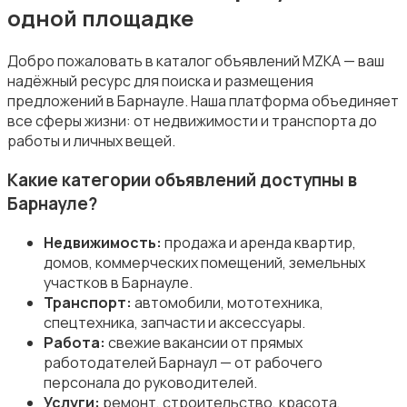
одной площадке
Добро пожаловать в каталог объявлений MZKA — ваш
Животные
надёжный ресурс для поиска и размещения
предложений в Барнауле. Наша платформа объединяет
все сферы жизни: от недвижимости и транспорта до
работы и личных вещей.
Какие категории объявлений доступны в
Барнауле?
Для Бизнеса
Недвижимость:
продажа и аренда квартир,
домов, коммерческих помещений, земельных
участков в Барнауле.
Транспорт:
автомобили, мототехника,
спецтехника, запчасти и аксессуары.
Мода и стиль
Работа:
свежие вакансии от прямых
работодателей Барнаул — от рабочего
персонала до руководителей.
Услуги:
ремонт, строительство, красота,