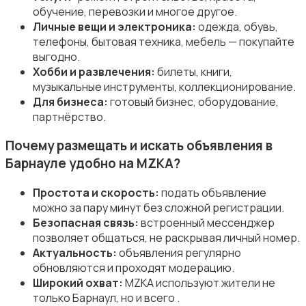
обучение, перевозки и многое другое.
Личные вещи и электроника:
одежда, обувь,
телефоны, бытовая техника, мебель — покупайте
Вакансии
выгодно.
Хобби и развлечения:
билеты, книги,
музыкальные инструменты, коллекционирование.
Для бизнеса:
готовый бизнес, оборудование,
партнёрство.
Почему размещать и искать объявления в
Хэндмейд
Барнауле удобно на MZKA?
Простота и скорость:
подать объявление
можно за пару минут без сложной регистрации.
Безопасная связь:
встроенный мессенджер
позволяет общаться, не раскрывая личный номер.
Стройматериалы и инструменты
Актуальность:
объявления регулярно
обновляются и проходят модерацию.
Широкий охват:
MZKA используют жители не
только Барнаул, но и всего .